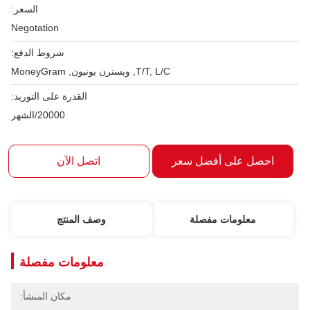
السعر:
Negotation
شروط الدفع:
T/T, L/C, ويسترن يونيون, MoneyGram
القدرة على التوريد:
20000/الشهر
احصل على أفضل سعر
اتصل الآن
معلومات مفصلة
وصف المنتج
معلومات مفصلة
مكان المنشأ: