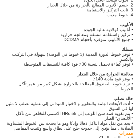
1. أنبوب سبائك عالي الجودة
2. جسم الأنبوب المعالج بالحرارة من خلال الجدار
3. ثابت التركيز والاستقامة
4. خيوط مدبب
الأنابيب
• أنابيب فولاذية عالية الجودة
• تركيز واستقامة متسقة ومعالجة حرارية
• جميع الأنابيب متوفرة بأحجام DCDMA
مسلك
• توفر خيوط الدورة المدببة (3 خيوط في البوصة) سهولة في التركيب
والكسر
• توفر كفاءة تحميل بنسبة 30٪ قوة كافية للتطبيقات المتوسطة
معالجة الحرارة من خلال الجدار
• يوفر قوة مادية 140٪
• تزيد خيوط الصندوق المعالجة بالحرارة بشكل كبير من عمر تآكل
الخيوط
حالة تصلب
• أدت الأبحاث الهامة والتطوير والاختبار الميداني إلى عملية تصلب لا مثيل
لها في السوق
• يتم تقوية قمة سن اللولب إلى 55 HRc الاسمي للتخلص من تآكل
"الالتصاق" الضار
• يحد من نقل مواد التآكل ذهابًا وإيابًا وهو ما يحدث بين الخيوط المتساوية
الصلابة ، مما يؤدي إلى حدوث جلخ على نطاق واسع وتثبيت المفاصل
مميزات