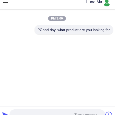
Luna Ma
3:00 PM
Good day, what product are you looking for?
اتصل بنا
سياسة الخصوصية
|
خريطة الموقع
| الصين جيدة الجودة جهاز حفر
الصخور المورد. حقوق الطبع والنشر © 2018-2026 Beijing Jincheng
Mining Technology Co., Ltd. . كل شيء حقوق محجوزة