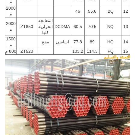
م
2000
46
55.6
BQ
12
م
المعالجة
2000
13
NQ
70.5
60.5
DCDMA
الحرارية
ZT850
م
كلها
1500
14
HQ
89
77.8
اساسي
يضخ
م
15
PQ
114.3
103.2
ZT520
800 م
التعبئة والتسليم