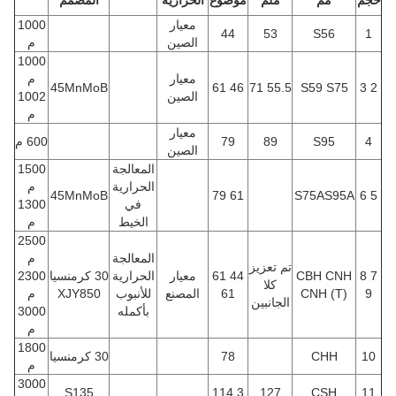
حجم
مم
ملم
موضوع
الحرارية
المصمم
معيار
1000
44
53
S56
1
الصين
م
1000
معيار
م
45MnMoB
46 61
55.5 71
S59 S75
2 3
الصين
1002
م
معيار
4
S95
89
79
600 م
الصين
المعالجة
1500
الحرارية
م
45MnMoB
61 79
S75AS95A
5 6
في
1300
الخيط
م
2500
المعالجة
م
تم تعزيز
7 8
CBH CNH
44 61
معيار
الحرارية
30 كرمنسيا
2300
كلا
9
CNH (T)
61
المصنع
للأنبوب
XJY850
م
الجانبين
بأكمله
3000
م
1800
10
CHH
78
30 كرمنسيا
م
3000
S135
114.3
127
CSH
11