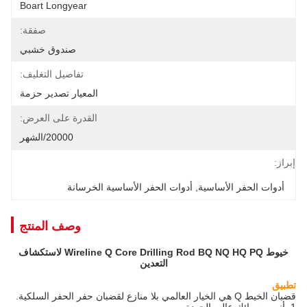
Boart Longyear
صفقة:
صندوق خشبي
تفاصيل التغليف:
المعيار تصدير حزمة
القدرة على العرض:
20000/الشهر
إبراز:
أدوات الحفر الأساسية
, 
أدوات الحفر الأساسية الخرسانة
وصف المنتج
خيوط Wireline Q Core Drilling Rod BQ NQ HQ PQ لاستكشاف
التعدين
تطبيق
قضبان الخيط Q هي الخيار العالمي بلا منازع لقضبان حفر الحفر السلكية.