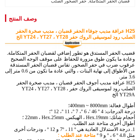
قضبان الحفر المتكاملة
, 
حفر الصخور الصلب
وصف المنتج
H25 عرافة مدبب جوفاء الحفر قضبان ، مدبب صخرة الحفر
الصلب رود لموسيقى الروك حفر YT24 ، YT27 ، YT28 الخ
قضيب الحفر المستدق هو تطور إضافي لقضبان الحفر المتكاملة.
وعادة ما يكون طوق مزورة للحفاظ على موقف الوجه الصحيح
عرقوب ضرب في حفر الصخور.
تقاس قضبان الحفر المستدقة
من الأطواق إلى نهاية البتات ، والتي عادة ما تكون من 0.6 متر إلى
3.6 متر.
H25 عرافة مدبب أجوف الحفر قضبان ، مدبب صخرة الحفر
الصلب رود لموسيقى الروك حفر YT24 ، YT27 ، YT28 ،
YT29A الخ
أطوال فعالة: 400mm ~ 8000mm؛
درجة الدرجات: 4 ° 46 '، 6 °، 7 °، 11 °، 12 °؛
أحجام شانك: Hex.19mm ، الهيكس.
22mm ، Hex.25mm ؛
أطوال أخرى متاحة عند الطلب.
1. درجة الاستدلال العادية هي 7º ، 11 º و 12 º ، ودرجات أخرى
مثل 4.8 º ، 6 º و 9 º
متاحة عند الطلب
؛