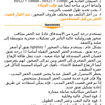
2. السيقان العادية هي Hex22 × 108mm ، Hex25 × 159mm
وأنماط أخرى متاحة أيضاً عند
طلب العملاء
.
3. يجب تحديد طول قضيب بالترتيب.
4. من
أجل التكيف مع مختلف ظروف الصخور
،
يتم اختيار قضيب
الحفر من قبل المستخدمين.
تستخدم درجة كبيرة من الاستدقاق عادةً عند الحفر بمثاقب
صخور هيدروليكية عالية التأثير في تشكيلات صخرية متوسطة إلى
صلبة وكاشفة.
بشكل عام ، يستخدم مثقاب الصخور lightduty 7 تفتق أو أصغر
درجة تفتق ، يستخدم الحفر الصخور الثقيلة أساسا 12 درجة تفتق.
قضبان الحفر المستدقة لها حياة صعبة ، حيث تنقل طاقة الإيقاع
من الحفر الصخري إلى الحفر ومن ثم إلى الصخور.
انهم يتعرضون
أيضا لارتفاع الضغط الانحناء ، ناهيك عن المياه المسببة للتآكل في
حفرة التنظيف.
يحظر الاستمرار في العمل عندما ينحني قضيب الحفر المدبب ،
وإلا فإن فترة خدمة قضيب الحفر المستدق ستنخفض.
إذا تم قص قضيب الحفر المدبب ، فإنه يمكن استعادته عن طريق
إعادة تشكيل تفتق جديد.
1. خصائص ميكانيكية شاملة ممتازة
2. قوة اتصال عالية وقابلية
3. قوة عالية التعب وعمر التعب الطويل
4. تأثير التنظيف الجيد لضمان معدل حفر مرتفع