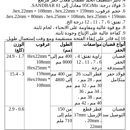
5. فولاذ درجة: 95CrMo معادل إلى SANDBAR 61.
6. حجم عرقوب: hex.22mm × 108mm ، hex.22mm × 159mm.
hex.22mm × 80mm ، hex.25mm × 108mm.
hex.25mm × 159mm.
7. تفتق: 6 ، 7 ، 11 ، 12 درجة الخ.
8. مع قوة عالية ومقاومة على الانحناء ، لحام ثابتة.
9. كفاءة عالية على الإنتاج وجودة ثابتة.
10 إنه قادر على إبقاء الفتحة مستقيمة ومع وقت إستعمال طويل.
أنواع قضبان
مواصفات
الطول
عرقوب
الوزن
الحفر
(مم)
(كلغ)
قضبان
زاوية تفتق: 4 ،
400 مم إلى
Hex22mm *
1.7 - 24.9
الحفر
6 ، 7 ، 11 ، 12
8000 مم
108mm
المستدقة
درجة
Hex25mm *
159mm
فولاذ حفر
قطر البت: 26
من 400 مم
3 - 15.4
Hex19mm *
متكامل
مم ، 28 مم ،
إلى 4800
108mm
30 مم ، 32 مم
مم
، 34 مم ، 36
مم ، 38 مم ،
40 مم ، 42 مم
قضبان
قطر قطع
من 150
0.6 - 2.9
التوصيل سد
الإزميل: 17mm
ملم إلى
، 20mm ،
710 ملم
22mm