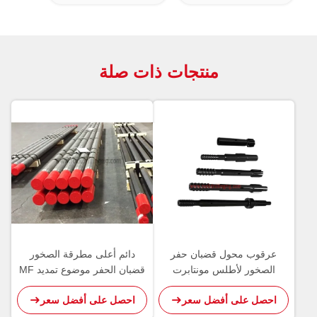
منتجات ذات صلة
عرقوب محول قضبان حفر
دائم أعلى مطرقة الصخور
الصخور لأطلس مونتابرت
قضبان الحفر موضوع تمديد MF
Sandvik أداة الحفر
رود للتعدين / التفجير
احصل على أفضل سعر
احصل على أفضل سعر