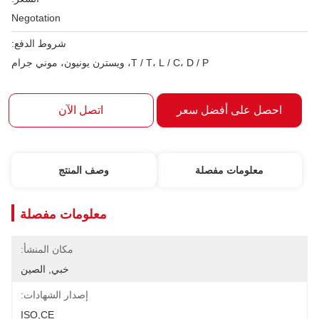
Negotation
شروط الدفع:
T / T، L / C، D / P، ويسترن يونيون، موني جرام
احصل على أفضل سعر
اتصل الآن
معلومات مفصلة
وصف المنتج
معلومات مفصلة
مكان المنشأ:
خبي, الصين
إصدار الشهادات:
ISO,CE