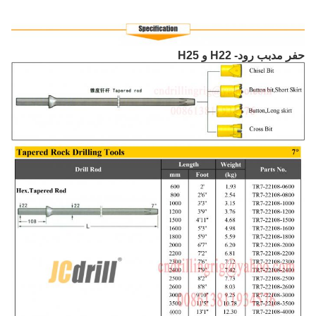
حفر مدبب رود- H22 و H25