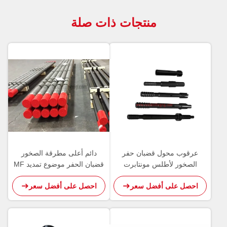
منتجات ذات صلة
عرقوب محول قضبان حفر
دائم أعلى مطرقة الصخور
الصخور لأطلس مونتابرت
قضبان الحفر موضوع تمديد MF
Sandvik أداة الحفر
رود للتعدين / التفجير
احصل على أفضل سعر
احصل على أفضل سعر