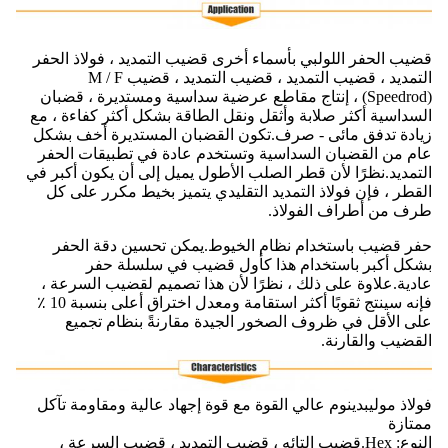
قضيب الحفر اللولبي بأسماء أخرى قضيب التمديد ، فولاذ الحفر
التمديد ، قضيب التمديد ، قضيب التمديد ، قضيب M / F
(Speedrod) ، إنتاج مقاطع عرضية سداسية ومستديرة ، قضبان
السداسية أكثر صلابة وأثقل ونقل الطاقة بشكل أكثر كفاءة ، مع
زيادة تدفق مائى - صرف.تكون القضبان المستديرة أخف بشكل
عام من القضبان السداسية وتستخدم عادة في تطبيقات الحفر
التمديد.نظرًا لأن قطر الصلب الأطول يميل إلى أن يكون أكبر في
القطر ، فإن فولاذ التمديد التقليدي يتميز بخيط مكرر على كل
طرف من أطراف الفولاذ.
حفر قضيب باستخدام نظام الخيوط.يمكن تحسين دقة الحفر
بشكل أكبر باستخدام هذا كأول قضيب في سلسلة حفر
عادية.علاوة على ذلك ، نظرًا لأن هذا تصميم لقضيب السرعة ،
فإنه سينتج ثقوبًا أكثر استقامة ومعدل اختراق أعلى بنسبة 10 ٪
على الأقل في ظروف الصخور الجيدة مقارنةً بنظام تجميع
القضيب والقارنة.
فولاذ موليبدينوم عالي القوة مع قوة إجهاد عالية ومقاومة تآكل
ممتازة
النوع: Hex.قضيب التائه ، قضيب التمديد ، قضيب السرعة ،