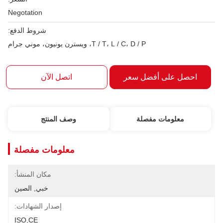
Negotation
شروط الدفع:
T / T، L / C، D / P، ويسترن يونيون، موني جرام
احصل على أفضل سعر
اتصل الآن
معلومات مفصلة
وصف المنتج
معلومات مفصلة
مكان المنشأ:
خبي, الصين
إصدار الشهادات:
ISO,CE