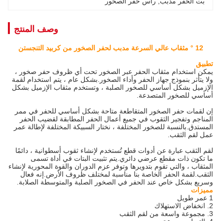
بت الحفر مدبب
, 
رأس حفر الصخور
وصف المنتج
12 ° مثقاب عالي السرعة مدبب لحفر الصخور من كربيد التنجستن
تطبيق
يمكن استخدام مثقاب الحفر عبر الصخور تحت أي ظروف حفر صخور ،
ولا يتأثر بنموذج جهاز الحفر وأداء الصخور.بشكل عام ، يتم استخدام لقمة
الإزميل بشكل أساسي للصخور الصلبة ، وتستخدم مثقاب الإزميل بشكل
أساسي للصخور المتصدعة.
إن لقمات حفر الصخور المتقاطعة متاحة بشكل أساسي للحفر في ممر
المناجم وتفجير الثقوب في جميع أعمال الحفر المطابقة لقضيب الحفر
المستدق.بالنسبة للصخور المختلفة ، نختار السبيكة المختلفة لإطالة عمر
عمل لقم الثقب.
لقم الثقب عبارة عن أدوات قطع تُستخدم لإنشاء ثقوب أسطوانية ، دائمًا
ما تكون ذات مقطع عرضي دائري.يتم تثبيت البتات في أداة تسمى
المثقاب ، والتي تقوم بتدويرها وتوفر عزم الدوران والقوة المحورية لإنشاء
الثقب.لقمة الحفر الخاصة بنا مناسبة لمختلف ظروف الأرض.إنه فعال
وسريع بشكل خاص عند الحفر في الصخور الصلبة والمتوسطة الصلابة.
مميزات
1 عمر طويل
2. انخفاض الاستهلاك
3. مجموعة واسعة من لقم الثقب