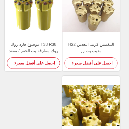
التنغستن كربيد التعدين H22
T38 R38 موضوع هارد روك
مدبب بت زر
روك مطرقة بت الحفر / مقعد
الحفر كربيد إدراج زر بت
احصل على أفضل سعر
احصل على أفضل سعر