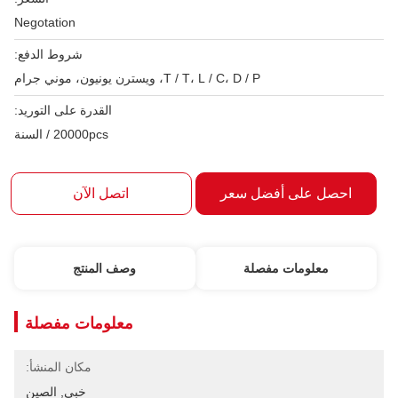
Negotation
شروط الدفع:
T / T، L / C، D / P، ويسترن يونيون، موني جرام
القدرة على التوريد:
20000pcs / السنة
احصل على أفضل سعر
اتصل الآن
معلومات مفصلة
وصف المنتج
معلومات مفصلة
مكان المنشأ:
خبي, الصين