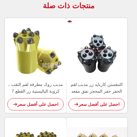
منتجات ذات صلة
التنغستن كاربايد زر مدبب لقم
مدبب روك مطرقة لقم الثقب ،
الحفر حفر المحجر نفق مقعد
كروية الباليستية زر القطع 7
درجة
احصل على أفضل سعر
احصل على أفضل سعر