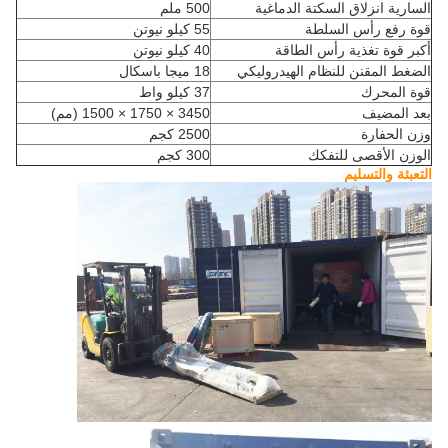
السارية انزلاق السكتة الدماغية
500 ملم
قوة رفع رأس السلطة
55 كيلو نيوتن
أكبر قوة تغذية رأس الطاقة
40 كيلو نيوتن
الضغط المقنن للنظام الهيدروليكي
18 ميجا باسكال
قوة المحرك
37 كيلو واط
بعد المضيف
3450 × 1750 × 1500 (مم)
وزن الحفارة
2500 كجم
الوزن الأقصى للتفكك
300 كجم
التعبئة والتسليم