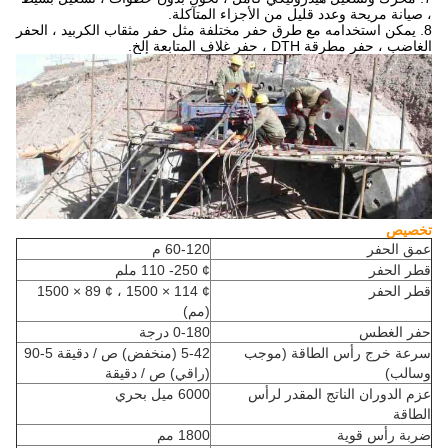
، صيانة مريحة وعدد قليل من الأجزاء المتآكلة.
8. يمكن استخدامه مع طرق حفر مختلفة مثل حفر مثقاب الكربيد ، الحفر
الغاضب ، حفر مطرقة DTH ، حفر غلاف المتابعة إلخ.
تخصيص
عمق الحفر
60-120 م
قطر الحفر
¢ 250- 110 ملم
قطر الحفر
¢ 114 × 1500 ، ¢ 89 × 1500
(مم)
حفر الغطس
0-180 درجة
سرعة خرج رأس الطاقة (موجب
5-42 (منخفض) ص / دقيقة 5-90
وسالب)
(راقي) ص / دقيقة
عزم الدوران الناتج المقدر لرأس
6000 ميل بحري
الطاقة
ضربة رأس قوية
1800 مم