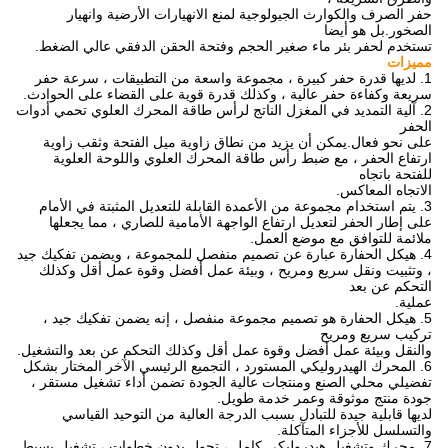
حفر الصرف والكوارث الجيولوجية لمنع الانهيارات الأرضية وانهيار
الصخور.بل هو أيضا
تستخدم لحفر بئر ماء صغير الحجم وفتحة الحقن الدفقي عالي الضغط.
مميزات
1. لديها قدرة حفر كبيرة ، مجموعة واسعة من التطبيقات ، سرعة حفر
سريعة وكفاءة حفر عالية ، وكذلك قدرة قوية على القضاء على الحوادث.
2. آلية التمديد في المغزل الناتج لرأس طاقة المحرك العلوي تحمي أدوات
الحفر
على نحو فعال.يمكن أن يزيد من نطاق زاوية ميل الفتحة وثقب زاوية
ارتفاع الحفر ، مع ضبط رأس طاقة المحرك العلوي واللوحة العلوية
للفتحة باتجاه
الاتجاه المعاكس.
3. يتم استخدام مجموعة من الأعمدة القابلة للتعديل المثبتة في الأمام
على إطار الحفر لتعديل ارتفاع الواجهة الأمامية للصاري ، مما يجعلها
ملائمة للتوافق مع موضع العمل.
4. هيكل الحفارة عبارة عن تصميم منفصل للمجموعة ، ويضمن تفكيك جيد
، وتثبيت ونقل سريع ومريح ، وبيئة عمل أفضل وقوة عمل أقل وكذلك
التحكم عن بعد
عملية.
5. هيكل الحفارة هو تصميم مجموعة منفصل ، إنه يضمن تفكيك جيد ،
تركيب سريع ومريح
والنقل وبيئة عمل أفضل وقوة عمل أقل وكذلك التحكم عن بعد والتشغيل.
6. المحرك الهيدروليكي المستورد ، التجميع الرئيسي الآخر المختار بشكل
تفضيلي محلي الصنع ومنتجات عالية الجودة تضمن أداء تشغيل مستقر ،
جودة منتج موثوقة وعمر خدمة طويل.
لديها قابلية جيدة للتبادل بسبب الدرجة العالية من التوحيد القياسي
والتسلسل للأجزاء المتآكلة.
7. محرك وتشغيل هيدروليكي كامل ، تحول بدون خطوات ، تشغيل بسيط