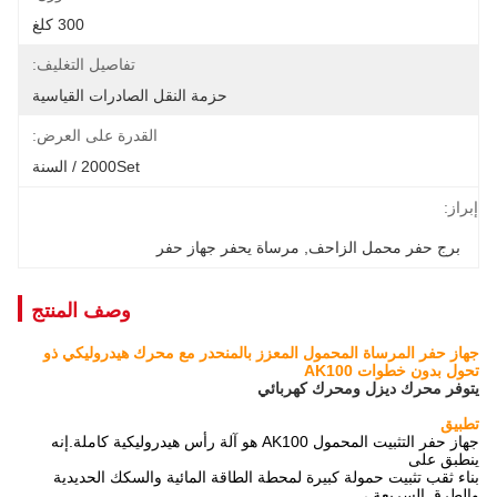
300 كلغ
تفاصيل التغليف:
حزمة النقل الصادرات القياسية
القدرة على العرض:
2000Set / السنة
إبراز:
برج حفر محمل الزاحف
, 
مرساة يحفر جهاز حفر
وصف المنتج
جهاز حفر المرساة المحمول المعزز بالمنحدر مع محرك هيدروليكي ذو
تحول بدون خطوات AK100
يتوفر محرك ديزل ومحرك كهربائي
تطبيق
جهاز حفر التثبيت المحمول AK100 هو آلة رأس هيدروليكية كاملة.إنه
ينطبق على
بناء ثقب تثبيت حمولة كبيرة لمحطة الطاقة المائية والسكك الحديدية
والطرق السريعة ،