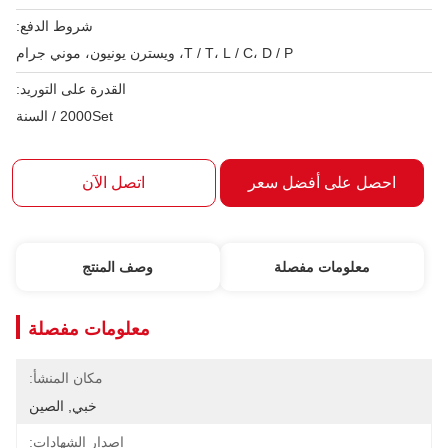
شروط الدفع:
T / T، L / C، D / P، ويسترن يونيون، موني جرام
القدرة على التوريد:
2000Set / السنة
احصل على أفضل سعر
اتصل الآن
معلومات مفصلة
وصف المنتج
معلومات مفصلة
مكان المنشأ:
خبي, الصين
إصدار الشهادات: