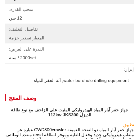
سحب القدرة:
12 طن
تفاصيل التغليف:
المعيار تصدير حزمة
القدرة على العرض:
2000set / سنة
إبراز:
water borehole drilling equipment
, 
آلة الحفر المياه
وصف المنتج
جهاز حفر آبار المياه الهيدروليكي المثبت على الزاحف مع نوع طاقة
الديزل 112kw JKS300
تطبيق
جهاز حفر آبار المياه ذو الفتحة العميقة CWD300crawler عبارة عن
مثقاب هيدروليكي جديد وفعال للغاية وموفر للطاقة ansd متعدد الوظائف