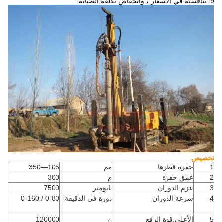
9. تنافسية في الأسعار ، وانخفاض تكلفة الصيانة.
تخصيص
1
حفرة قطرها
مم
105—350
2
عمق حفرة
م
300
3
عزم الدوران
نانومتر
7500
4
سرعة الدوران
دورة في الدقيقة
0-80 / 0-160
5
الأعلى.قوة الرفع
ن
120000