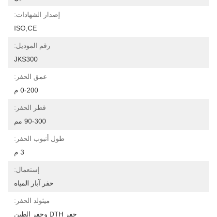
إصدار الشهادات:
ISO,CE
رقم الموديل:
JKS300
عمق الحفر:
0-200 م
قطر الحفر:
90-300 مم
طول أنبوب الحفر:
3 م
إستعمال:
حفر آبار المياه
ميثولد الحفر:
حفر DTH وحفر الطين