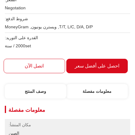
Negotation
شروط الدفع:
T/T, L/C, D/A, D/P, ويسترن يونيون, MoneyGram
القدرة على التوريد:
2000set / سنة
احصل على أفضل سعر
اتصل الآن
معلومات مفصلة
وصف المنتج
معلومات مفصلة
مكان المنشأ:
الصين