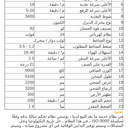
6
الأعلى.سرعة تغذية
م / دقيقة
18
7
الأعلى.سرعة الرفع
م / دقيقة
5-20
8
شوط التغذية
مم
3400
9
نوع محرك الديزل
الكمون
10
تصنيف قوة الحصان
كو
92
11
نظام كهربائي
24
فولت
12
نوع الضاغط
لولب دوار / متحرك
13
ضغط الضاغط المطلوب
مبا
1.2 - 3.5
14
استهلاك الهواء
م³ / دقيقة
16-40
15
الأعلى.سرعة السفر
كم / ساعة
2.5
16
القدرة على الصف
°
21 درجة
17
الوزن الصافي
كلغ
9000
18
طول الشحن
مم
6100
19
عرض الشحن
مم
2200
20
ارتفاع الشحن
مم
3200
21
تطهير الأرض
مم
300
22
حجم التدفق
لتر / دقيقة
200
23
الضغط المقدر
مبا
1.6
خدمة
في نظام خدمة ما بعد البيع لدينا ، نؤسس نظام تحكم مثاليًا بدقة وفقًا
لسلسلة ISO-9000 ، في هذا النظام ، حل تاريخ التكنولوجيا وحل
المشكلات وسيتم توفير التدابير الوقائية في أي مشروع صيانة ، وسيتم