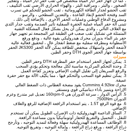
، كما أن جهاز حفر آبار المياه متخصص في ثقب حفر آبار المياه ، وتفجير
الصخور ، والبئر ، ومراقبة البئر ، والهواء الحراري الأرضي ثقب التكييف ،
ثقب الحشو لجدار الطاقة الكهرومائية ، ثقب الحشو للتحكم في تسرب
السد وفتحة الحشو لإنفاذ القاعدة ، والتعدين السطحي ، والرسو ،
ومشروع الدفاع الوطني وعمليات الحفر الأخرى ، بالإضافة إلى ذلك ،
تتبنى آلة حفر المياه عملية الحفرة السفلية تأثير الصدمة وثقب جدار الثدي
مع الغلاف التالي ، والذي يمكن أن يحل بشكل فعال المشكلة التقنية
المتمثلة في تشكيل ثقب صعب في الطبقة غير المجمعة.تم تجهيز جهاز
حفر بئر الماء بدوران محرك هيدروليكي بقوة عالية ، ودفع ورفع
الأسطوانة ومطرقة سفلية مع ضغط انفجار عالٍ ، لتحقيق فعالية عالية
لأشعة الحفر واستهلاك منخفض للطاقة.يمكن لآلة الحفر JKS300 الحفر
بواسطة جهاز الحفر الجوي DTH وحفر الطين.
مميزات
1. يمكن لجهاز الحفر استخدام حفر المطرقة DTH وحفر الطين.
2. وحدة التحكم المركزية مناسبة لكل معالجة وتحكم.يؤدي السحب
والرفع السريعان إلى تقليل الوقت الإضافي وتعزيز كفاءة العمل.
3. يمكن تنظيم قوة السحب والتحكم فيها ، مما يكيّف الآلة مع حفر حفرة
عميقة.
محرك Cummins 4.92kw يقود مضخة الغطاس ذات الضغط العالي
الإزاحة ويتميز بأداء ديناميكي قوي ومستقر.
5. الرأس الدوار ، سرعة الدوران هي 0-160rpm تعديل غير متدرج وعزم
الدوران 7500Nm.
6. مع قوة الرفع 1.5T ، يتم استخدام الرافعة الإضافية للرفع والغلاف
الإضافي.
7. الساق الداعمة الهيدروليكية ذات الإضراب الطويل يمكن أن تستخدم
للنقل ، التحميل والتفريغ للحفار أوتوماتيكياً بدون مساعدة الرافعة.
8. الوظائف المساعدة الهيدروليكية سهلة وفعالة لتمديد التوجيه ، وتأرجح
ذراع الرافعة ، ورفع ذراع الرافعة ، وإمالة التوجيه ، وتفريغ التوجيه.