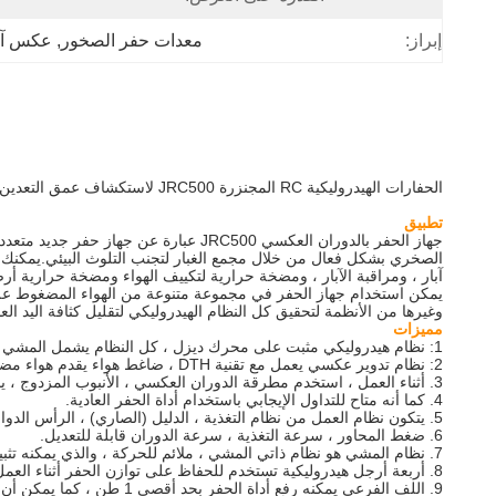
معدات حفر الصخور
, 
عكس آلة
إبراز:
الحفارات الهيدروليكية RC المجنزرة JRC500 لاستكشاف عمق التعدين 500 متر
تطبيق
جهاز الحفر بالدوران العكسي JRC500 عب
الصخري بشكل فعال من خلال مجمع الغبار لتجنب التلوث البيئي.يمكنك 
آبار ، ومراقبة الآبار ، ومضخة حرارية لتكييف الهواء ومضخة حرارية أر
يمكن استخدام جهاز الحفر في مجموعة متنوعة من الهواء المضغوط على ال
وغيرها من الأنظمة لتحقيق كل النظام الهيدروليكي لتقليل كثافة اليد ال
مميزات
1: نظام هيدروليكي مثبت على محرك ديزل ، كل النظام يشمل المشي ، الدوران ، التغذية ، الرفع ، الساق ، الرفع ، نظام التعويض ، تغيير القضيب هيدروليكي.
2: نظام تدوير عكسي يعمل مع تقنية DTH ، ضاغط هواء يقدم هواء مضغوط للتأثير وتجمع الغبار.
3. أثناء العمل ، استخدم مطرقة الدوران العكسي ، الأنبوب المزدوج ، يدخل الهواء المضغوط بين أنبوبين والغبار الخارج من الأنبوب الداخلي.
4. كما أنه متاح للتداول الإيجابي باستخدام أداة الحفر العادية.
5. يتكون نظام العمل من نظام التغذية ، الدليل (الصاري) ، الرأس الدوار ، نظام التعويض ، جهاز التمركز ، نظام تبادل القضيب ، اللف وما إلى ذلك.
6. ضغط المحاور ، سرعة التغذية ، سرعة الدوران قابلة للتعديل.
7. نظام المشي هو نظام ذاتي المشي ، ملائم للحركة ، والذي يمكنه تثبيت أربع أرجل هيدروليكية ، عند التحميل على الشاحنة ، لا يحتاج إلى التنزه ، يمكن تحميله على الشاحنة مباشرة.
8. أربعة أرجل هيدروليكية تستخدم للحفاظ على توازن الحفر أثناء العمل.
9. اللف الفرعي يمكنه رفع أداة الحفر بحد أقصى 1 طن ، كما يمكن أن يساعد في تغيير القضيب.