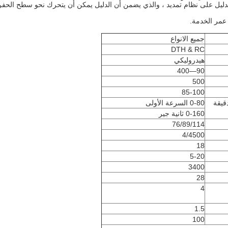
جميع الانواع
DTH & RC
هيدروليكي
90—400
500
85-100
قيقة
0-80 السرعة الأولى
0-160 ثانية جير
76/89/114
4/4500
18
5-20
3400
28
4
1.5
100