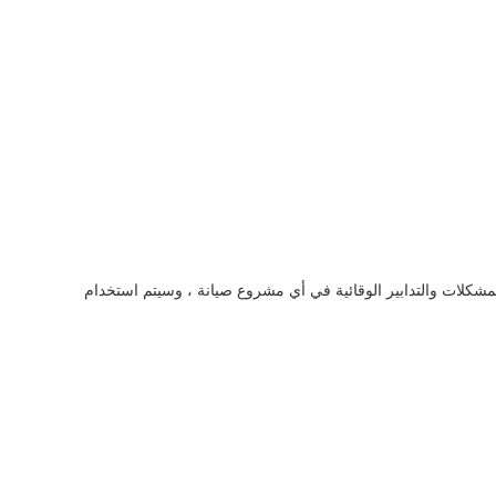
ام ، سيتم توفير حلول تاريخ التكنولوجيا وحل المشكلات والتدابير الوقائية في أي مشروع صيانة ، وسيتم استخدام