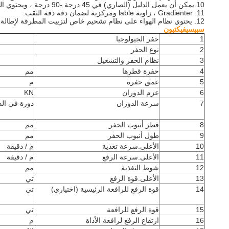
10.يمكن أن يعمل الدليل (الصاري) في 45 درجة -90 درجة ، ويحتوي الدليل على نظام تمديد ، والذي يضمن أن الدليل يمكن أن يتحرك نحو سطح الحفر ، للحفاظ على توازن الدليل.
11. Gradienter ، زاوية lable ومركزية لضمان دقة دقة الثقب.
12. يحتوي نظام الهواء على نظام تشحيم خاص لتزييت المطرقة لإطالة عمر الخدمة.
سبيسيفيكتيون
1
حفر الجيولوجيا
2
نوع الحفر
3
نظام الحفر والتشغيل
4
حفرة قطرها
مم
5
عمق حفرة
م
6
عزم الدوران
KN
7
سرعة الدوران
دورة في الد
8
قطر أنبوب الحفر
مم
9
طول أنبوب الحفر
مم
10
الأعلى.سرعة تغذية
م / دقيقة
11
الأعلى.سرعة الرفع
م / دقيقة
12
شوط التغذية
مم
13
الأعلى.قوة الرفع
تي
14
قوة الرفع للرافعة الرئيسية (اختياري)
تي
15
قوة الرفع للرافعة
تي
16
ارتفاع الرفع لرافعة الأداة
م