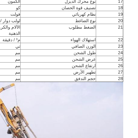
17
نوع محرك الديزل
الكمون
18
تصنيف قوة الحصان
كو
19
نظام كهربائي
فولت
20
نوع الضاغط
لولب دوار /
21
الضغط مطلوب
الآلام والك
الذهنية
22
استهلاك الهواء
م³ / دقيقة
23
الوزن الصافي
تي
24
طول الشحن
مم
25
عرض الشحن
مم
26
ارتفاع الشحن
مم
27
تطهير الأرض
مم
28
حجم التدفق
مم