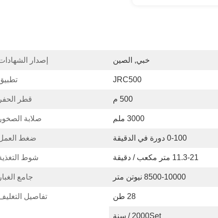
خبي, الصين
إصدار الشهادات
JRC500
تطبيق
500 م
قطر الحفر
3000 ملم
صلابة الصخور
0-100 دورة في الدقيقة
ضغط العمل:
11.3-21 متر مكعب / دقيقة
شوط التغذية
8500-10000 نيوتن متر
جامع الغبار
28 طن
تفاصيل التغليف
2000Set / سنة