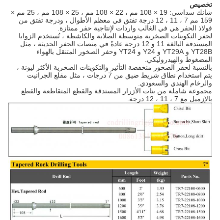
تخصيص
شانك سداسي: 19 × 108 مم ، 22 × 108 مم ، 25 × 108 مم ، 25 مم ×
159 مم 7 ، 11 ، 12 درجة تفتق في معظم الأطوال ، ودرجة تفتق من
فولاذ الحفر هي في الغالب واردات لإنتاجية حفر ممتازة.
لحفر التكوينات الصخرية متوسطة الصلابة والكاشطة ، تُستخدم الزوايا
المستدقة البالغة 11 و 12 درجة عادةً في منصات الحفر الحديثة ، مثل
YT28B و YT29A و Y24 و YT24 وحفر الصخور المتنقل بالهواء
المضغوط والهيدروليكي.
بالنسبة لحفر الصخور منخفضة التأثير والتكوينات الصخرية الأكثر ليونة ،
يتم استخدام نطاق شريط ضيق من 7 درجات ، مثل مقلع الجرانيت
والرخام الهندي والسعودي.
مجموعة شاملة من بتات الأزرار المستدقة والقطع المتقاطعة والقطع
بالإزميل مع 7 ، 11 ، 12 درجة.