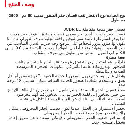
وصف المنتج
نوع الحدادة نوع الانفجار ثقب قضبان حفر الصخور مدبب 60 مم - 3600
مم طول
قضبان حفر مدببة متكاملة JCDRILL
قضيب حفر مدبب ، اسم آخر يسمى قضيب مستدق ، فولاذ حفر مدبب ،
هذا يوفر قسم ظرف سداسي لتوفير رافعة لجلبة ظرف الدوران.عادة ما
يكون لها طوق مزور للحفاظ على موضع وجه ضرب الساق المناسب في
حفر الصخور ، ونهاية مثقبة.أطوال الفولاذ المدبب - المتاحة من 0.6 م إلى
3.6 م في الطول - تقاس من الطوق إلى طرف المثقاب.
صفة مميزة
عادةً ما يتم استخدام درجة تفتق عريضة عند الحفر باستخدام مثاقب
الصخور الهيدروليكية عالية التأثير في التكوينات الصخرية المتوسطة
الصلابة والكاشطة.
بشكل عام ، يستخدم دريل الصخور للخدمة الخفيف 7 درجة تفتق أو أقل
تفتق ، ويستخدم مثقاب الصخور للخدمة الشاقة بشكل أساسي 12 درجة
تفتق.
تتمتع قضبان الحفر المستدقة بعمر طويل ، حيث تقوم بنقل طاقة الإيقاع
من حفر الصخور إلى لقمة الحفر ثم إلى الصخور.كما أنهم يتعرضون
لضغط الانحناء العالي ، ناهيك عن المياه المسببة للتآكل في فتحة
الشطف.
يحظر الاستمرار في العمل عندما يكون قضيب الحفر المخروطي مثنيًا ،
وإلا ستنخفض مدة خدمة قضيب الحفر المخروطي.
إذا تم قص قضيب الحفر المخروطي ، فيمكن استعادته عن طريق إعادة
تشكيل مستدق جديد.