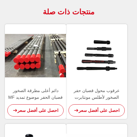
منتجات ذات صلة
عرقوب محول قضبان حفر
دائم أعلى مطرقة الصخور
الصخور لأطلس مونتابرت
قضبان الحفر موضوع تمديد MF
Sandvik أداة الحفر
رود للتعدين / التفجير
احصل على أفضل سعر
احصل على أفضل سعر