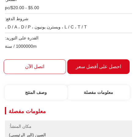
$5.00 - $20.00/pc
شروط الدفع:
L / C ، T / T ، ويسترن يونيون ، D / A ، D / P ،
القدرة على التوريد:
1000000m / سنة
احصل على أفضل سعر
اتصل الآن
معلومات مفصلة
وصف المنتج
معلومات مفصلة
مكان المنشأ:
الصين (البر الرئيسي)