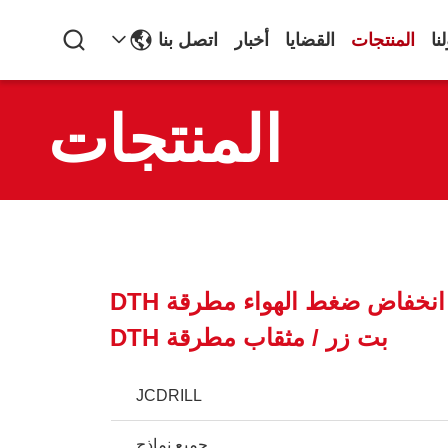
نا
المنتجات
القضايا
أخبار
اتصل بنا
المنتجات
CIR90 110MM انخفاض ضغط الهواء مطرقة DTH
بت زر / مثقاب مطرقة DTH
JCDRILL
جميع نماذج