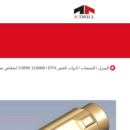
المنزل
المنتجات
أدوات الحفر DTH
CIR90 110MM انخفاض ضغط الهواء مطرقة DTH بت زر / مثقاب مطرقة DTH
/
/
/