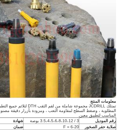
معلومات المنتج
تمتلك JCDRILL مجموعة 
المطلوبة ، وضغط السطح لمقاومة التعب ، ومزودة بأزرار دقيقة مصنوعة
المناسب لتطبيق معين.
رقم الموديل
3 / 3.5،4،5،6،8،10،12 بوصة
شهادة
صلابة حفر الصخور
F = 6-20
ضمان