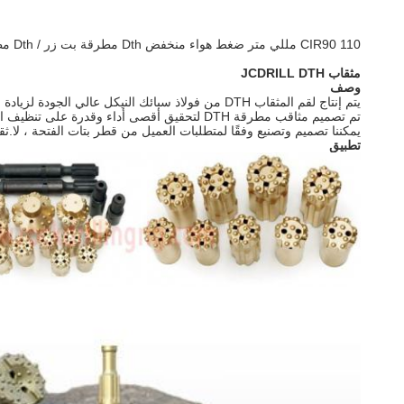
CIR90 110 مللي متر ضغط هواء منخفض Dth مطرقة بت زر / Dth مطرقة مثقاب
مثقاب JCDRILL DTH
وصف
يتم إنتاج لقم المثقاب DTH من فولاذ سبائك النيكل عالي الجودة لزيادة المتانة وخصائص التآكل.تضمن معايير المعالجة الحرارية المحددة وعمليات "تخفيف التوتر" أداءً ثابتًا.
تم تصميم مثاقب مطرقة DTH لتحقيق أقصى أداء وقدرة على تنظيف الفتحات ومعدل اختراق مرتفع.
يمكننا تصميم وتصنيع وفقًا لمتطلبات العميل من قطر بتات الفتحة ، لا.
تطبيق