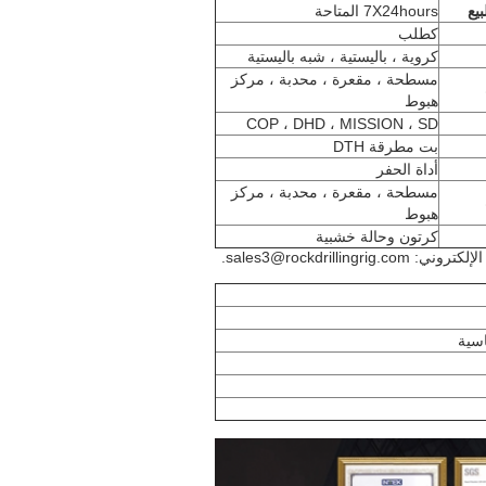
يع
7X24hours المتاحة
كطلب
كروية ، باليستية ، شبه باليستية
مسطحة ، مقعرة ، محدبة ، مركز
هبوط
COP ، DHD ، MISSION ، SD
بت مطرقة DTH
أداة الحفر
مسطحة ، مقعرة ، محدبة ، مركز
هبوط
كرتون وحالة خشبية
sales3@rockdri.
اسية