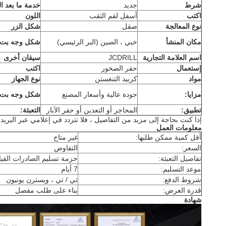
شرط
جديد
خدمة ما بعد الب
اكتب
أسفل لقم الثقب
اللون
نوع المعالجة
صقل
شكل الزر
مكان المنشأ
خبي ، الصين (البر الرئيسي)
شكل وجه بت
اسم العلامة التجارية
JCDRILL
سيقان أخرى
إستعمال
حفر الصخور
اكتب
مواد
كربيد التنغستن
نوع الجهاز
مزايا:
جودة عالية وأسعار المصنع
شكل وجه بت
تطبيق:
المحاجر أو التعدين أو حفر الآبار
التعبئة:
إذا كنت بحاجة إلى مزيد من التفاصيل ، فلا تتردد في إعلامي عبر البريد الإلكتروني: llingrig.com
معلومات العمل
أقل كمية ممكن طلبها:
غير متاح
السعر:
التفاوض
تفاصيل التعبئة:
حزمة تسليم الصادرات القي
موعد التسليم:
7 أيام
شروط الدفع:
تي / تي ، ويسترن يونيون
قدرة العرض:
بناء على طلب مفصل
شهادة