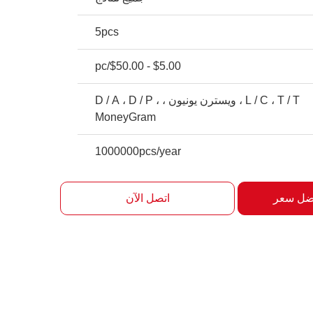
5pcs
$5.00 - $50.00/pc
L / C ، T / T ، ويسترن يونيون ، D / A ، D / P ،
MoneyGram
1000000pcs/year
ضل سعر
اتصل الآن