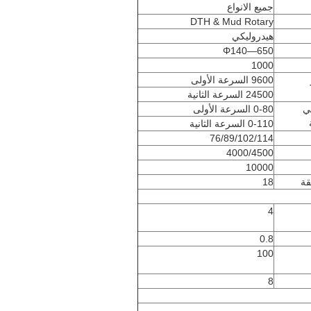
جميع الانواع
DTH & Mud Rotary
هيدروليكي
Φ140—650
1000
9600 السرعة الأولى
24500 السرعة الثانية
ي
0-80 السرعة الأولى
0-110 السرعة الثانية
76/89/102/114
4000/4500
10000
قة
18
4
0.8
100
8