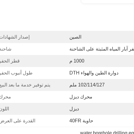
الصين
إصدار الشهادات
 آبار المياه المثبتة على الشاحنة
شاحنة
1000 م
قطر الحفر
دوارة الطين والهواء DTH
طول أنبوب الحفر
102/114/127 ملم
يتم توفير خدمة ما بعد البيع
محرك ديزل
محرك:
ديزل
اللون
حاوية 40FR
القدرة على العرض
water borehole drilling e