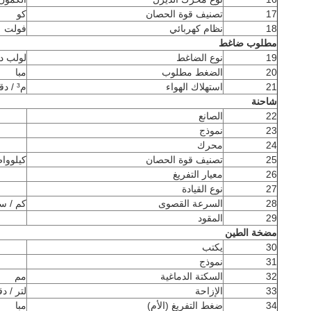
17
تصنيف قوة الحصان
كو
18
نظام كهربائي
فولت
مطلوب ضاغط
19
نوع الضاغط
لولب د
20
الضغط مطلوب
مبا
21
استهلاك الهواء
م³ / دقيقة
شاحنة
22
الصانع
23
نموذج
24
محرك
25
تصنيف قوة الحصان
كيلووا
26
معيار التفريغ
27
نوع القيادة
28
السرعة القصوى
كم / س
29
المقود
مضخة الطين
30
يكتب
31
نموذج
32
السكتة الدماغية
مم
33
الإزاحة
لتر / د
34
ضغط التفريغ (الأم)
مبا