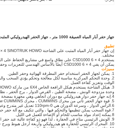
جهاز حفر آبار المياه العميقة 1000 متر ، جهاز الحفر الهيدروليكي المثبت على الشاحنة SINOTRUK HOWO
تطبيق
مختلف.
يستخدم CSD1000 6 × 4 على نطاق واسع في مشاريع الحفاظ على المياه الصناعية والزراعية ، مثل حفر الآبار أو اختبار الآبار أو آبار الاستكشاف الأخرى ، على وجه الخصوص ، في حفر حفرة للتدفئة الحرارية الأرضية.
يمكن أن يفي CSD1000 6 × 4 أيضًا بالأساس الهندسي للتعزيزات وحفر الحصى السائب وحفر تشكيل الصخور ومجموعة متنوعة من المتطلبات الهندسية ، وهو حاليًا أقوى جهاز حفر في الصين!
مميزات
1. يمكن لجهاز الحفر استخدام حفر المطرقة الهوائية وحفر الطين.
2. وحدة التحكم المركزية مناسبة لكل معالجة وتحكم.يؤدي السحب والرفع السريعان إلى تقليل المساعد
الوقت وتعزيز كفاءة العمل.
3. هيكل الشاحنة يستخدم هيكل الرافعة الخاص 6X4 من ماركة SINOTRUK HOWO ونظام القيادة الرئيسي ، صندوق النقل ، علبة التروس ،
وحدة مزدوجة الونش ، مضخة الطين ، القرص الدوار ، برج الحفر ، نظام 
4.إنه جهاز حفر دوار هيدروليكي مع دوران اتجاهي.وهي مجهزة بمضخة طين BW850 التي تستخدم الملاط كسائل غسيل ويمكنه الحفر على الطين والرمل والصخور إذا كان مزودًا بمثقاب حفر مناسب.
5. قوة جهاز الحفر تأتي من محرك CUMMINS ، محرك 132kw CUMMINS يقود مضخة الغطاس ذات الضغط العالي الإزاحة الكبيرة ويتميز بأداء ديناميكي قوي ومستقر.
6.الرأس الدوار ، وسرعة الدوران هي 0-110rpm تعديل غير متدرج وعزم الدوران 9600-24500Nm.
7.قوة السحب يمكن تنظيمها والتحكم فيها ، والتي تتكيف مع آلة حفر حفرة عميقة.
8.يمكنه إعداد مولد مناسب للحام أو الإضاءة للعمل في الليل.
9. الونش الرئيسي متاح في الحفارة ، لذا فهو ذو كفاءة عالية عند حفر الحفارة على الصخور الطينية وفي تشكيل العوامل الجوية.
10. المحرك الرئيسي للحفارة هو هيدروليكي وأربعة أرجل هبوط وبرج حفر يتم التحكم فيها هيدروليكيًا.صندوق النقل ونظام قابض مضخة الطين يتم تشغيلهما هيدروليكيًا أيضًا.