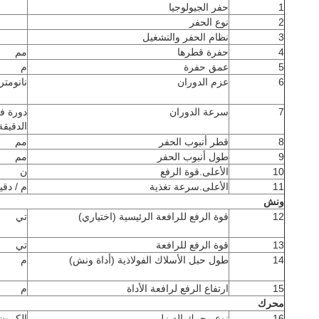
1
حفر الجيولوجيا
2
نوع الحفر
3
نظام الحفر والتشغيل
4
حفرة قطرها
مم
5
عمق حفرة
م
6
عزم الدوران
نانومتر
7
سرعة الدوران
دورة ف
الدقيقة
8
قطر أنبوب الحفر
مم
9
طول أنبوب الحفر
مم
10
الأعلى.قوة الرفع
ن
11
الأعلى.سرعة تغذية
م / دقي
ونش
12
قوة الرفع للرافعة الرئيسية (اختياري)
تي
13
قوة الرفع للرافعة
تي
14
طول حبل الأسلاك الفولاذية (أداة ونش)
م
15
ارتفاع الرفع لرافعة الأداة
م
محرك
16
نوع محرك الديزل
الكمون