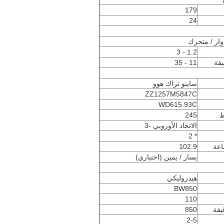
179
24
وار / متحرك
1.2 - 3
11 - 35
ساينو تراك هوو
ZZ1257M5847C
WD615.93C
ط
245
الاتحاد الأوروبي -3
* 2
اعة
102.9
يسار / يمين (اختياري)
هيدروليكي
BW850
110
قيقة
850
2-5