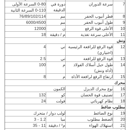
7
سرعة الدوران
دورة في
0-80 السرعة الأولى
الدقيقة
0-110 السرعة الثانية
8
قطر أنبوب الحفر
مم
76/89/102/114
9
طول أنبوب الحفر
مم
6000/4500
10
الأعلى.قوة الرفع
ن
12000
11
الأعلى.سرعة تغذية
م / دقيقة
18
ونش
12
قوة الرفع للرافعة الرئيسية
تي
4
(اختياري)
13
قوة الرفع للرافعة
تي
2.5
14
طول حبل أسلاك الفولاذ
م
100
(أداة ونش)
15
ارتفاع الرفع لرافعة الأداة
م
8
محرك
16
نوع محرك الديزل
الكمون
17
تصنيف قوة الحصان
كو
132
18
نظام كهربائي
فولت
24
مطلوب ضاغط
19
نوع الضاغط
لولب دوار / متحرك
20
الضغط مطلوب
مبا
1.2 - 3
21
استهلاك الهواء
م³ / دقيقة
11 - 35