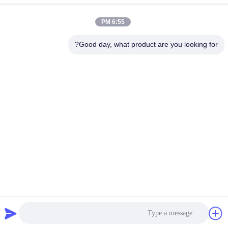
6:55 PM
Good day, what product are you looking for?
اتصل بنا
سياسة الخصوصية
|
خريطة الموقع
| الصين جيدة الجودة جهاز حفر
الصخور المورد. حقوق الطبع والنشر © 2018-2026 Beijing Jincheng
Mining Technology Co., Ltd. . كل شيء حقوق محجوزة