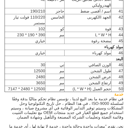
الهيدروليكي
41
اسم / أقصى ضغط
حاجز
190/210
42
الجهد االكهربى
الخامس
110/220 فولت تيار
مستمر
43
قوة
كو
102
44
L * W * H
مم
390 * 190 * 230
45
مضخة رغوة
خياري
مولد كهرباء
46
مولد كهرباء
خياري
البعد
46
الوزن الصافي
تي
30
47
طول الشحن
مم
12500
48
عرض الشحن
مم
2480
49
ارتفاع الشحن
مم
3650
50
حجم العمل (L * W * H)
مم
12500 * 2480 * 7147
خدمة
في نظام خدمة ما بعد البيع لدينا ، نؤسس نظام تحكم مثاليًا بدقة وفقًا
لسلسلة ISO-9000 ، في هذا النظام ، حل تاريخ التكنولوجيا وحل
المشكلات وسيتم توفير التدابير الوقائية في أي مشروع صيانة ، وسيتم
استخدام جميع قطع الغيار في جديد منتجات OEM مع تعليمات التثبيت
وقائمة التعبئة وتعليمات الشركة المصنعة والتأهيل وشهادة الضمان.
نحن نقدم "معدات واحدة وحالة واحدة ، خدمة لا نهاية لها ، أي خدمة ما