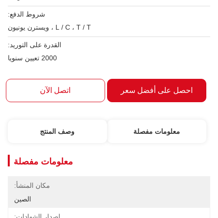
شروط الدفع:
L / C ، T / T ، ويسترن يونيون
القدرة على التوريد:
2000 تعيين سنويا
احصل على أفضل سعر
اتصل الآن
معلومات مفصلة
وصف المنتج
معلومات مفصلة
مكان المنشأ:
الصين
إصدار الشهادات: