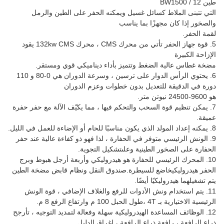
طين BW1500 / 12
التي تتبنى الملاط كسائل غسيل ويمكنه الحفر على الطين والرمل
والصخور إذا كان مجهزًا بما يناسب
لقمة الحفر.
5. قوة جهاز الحفر تأتي من محرك CMS ، محرك 132kw CMS يقود
الإزاحة الكبيرة
مضخة غطاس عالية الضغط وتتميز بأداء ديناميكي قوي ومستقر.
6. يحتوي الرأس الدوار على ترسين ، وسرعة الدوران هي 0-80 و 110
دورة في الدقيقة للتعديل بدون خطوات وعزم الدوران
هو 9600-24500 نيوتن متر.
7. يمكن تنظيم قوة السحب والتحكم فيها ، مما يكيّف الآلة مع حفر حفرة
عميقة.
8. يمكنه إعداد المولد الذي يكون مناسبًا للحام أو الإضاءة للعمل في الليل.
9. الونش الرئيسي متوفر في الحفارة ، لذا فهو ذو كفاءة عالية عند حفر
الحفارة على الصخور الطينية وعلى
تشكيل التجوية.
10. المحرك الرئيسي للحفارة هو هيدروليكي وأربعة أرجل هبوط وبرج
الحفر هيدروليكي
خاضع للسيطرة.صندوق النقل ونظام قابض مضخة الطين
يتم تشغيلهما هيدروليكيًا أيضًا.
11. يتم استخدام ونش الأدوات للرفع والغلاف الإضافي ، قوة الونش
الرئيسية الاختيارية بـ 4T ،
طول الحبل 100 م وارتفاع الرفع 8 م.
12. الوظائف المساعدة الهيدروليكية سهلة وفعالة لتمديد التوجيه ، تأرجح
ذراع الرافعة ، رافعة ذراع الرافعة ، إغراق الدليل.