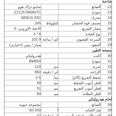
شاحنة
22
الصانع
ساينو تراك هوو
23
نموذج
ZZ1257M5847C
24
محرك
WD615.93C
25
تصنيف قوة الحصان
كيلوواط
245
26
معيار التفريغ
الاتحاد الأوروبي -3
27
نوع القيادة
8 * 4
28
السرعة القصوى
كم / ساعة
102.9
29
المقود
يسار / يمين (اختياري)
مضخة الطين
30
اكتب
هيدروليكي
31
نموذج
BW850
32
ضربة
مم
110
33
الإزاحة
لتر / دقيقة
850
34
ضغط التفريغ (الأم)
مبا
2-5
35
قطر أنبوب الشفط
مم
89
36
قطر أنبوب التفريغ
مم
51
37
قطر البطانة
مم
80
لحام هيدروليكي
38
الصانع
مجموعة حيوية
39
تيار اللحام
أ
60-250
40
الحد الأدنى لتدفق الزيت
لتر / دقيقة
42