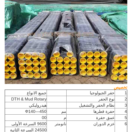
تخصيص
1
حفر الجيولوجيا
جميع الانواع
2
نوع الحفر
DTH & Mud Rotary
3
نظام الحفر والتشغيل
هيدروليكي
4
حفرة قطرها
مم
Φ140—450
5
عمق حفرة
م
00
6
عزم الدوران
نانومتر
9600 السرعة الأولى
24500 السرعة الثانية