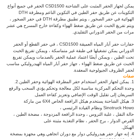
يمكن لجهاز الحفر المثبت على الشاحنة CSD1500 الحفر في جميع أنواع
التكوينات عن طريق حفر الطين في التكوين الناعم ومطرقة DTH
الهوائية في حفر الصخور ، ويتم تطبيق مطرقة DTH في حفر الصخور ،
ويتم تفريغ الخبث عن طريق ضغط الهواء وكفاءة خارج المسرح هي عشر
مرات من الحفر الدوراني التقليدي.
حفارات حفر آبار المياه العميقة CSD1500 ، في حفر القطع أو الحفر
الدوراني يمكن تشغيلها في طبقة غير متماسكة ، ويمكن تفريغ الخبث
تحت الطين ، ويمكن أيضًا اعتماد عملية الحفر بالصدمات و
يمكن تفريغ
الخبث عن طريق ضغط الهواء ، جهاز حفر آبار المياه الهيدروليكي مناسب
لحفر الظروف الجيولوجية المعقدة.
صفات
1. يمكن لجهاز الحفر استخدام حفر المطرقة الهوائية وحفر الطين.2.
وحدة التحكم المركزية مناسبة لكل معالجة وتحكم.يؤدي السحب والرفع
السريعان إلى تقليل الوقت الإضافي وتعزيز كفاءة العمل.
3. هيكل الشاحنة يستخدم هيكل الرافعة الخاص 6X4 من ماركة
Sinotruck Howo ونظام القيادة الرئيسي ،
حالة النقل ، علبة التروس ، وحدة الرافعة المزدوجة ، مضخة الطين ،
القرص الدوار ، برج الحفر ، نظام التغذية مثبتة على
الهيكل.
4. إنه جهاز حفر هيدروليكي دوار مع دوران اتجاهي.وهي مجهزة بمضخة