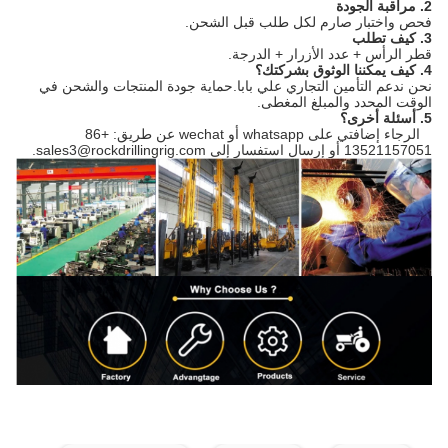
2. مراقبة الجودة
فحص واختبار صارم لكل طلب قبل الشحن.
3. كيف تطلب
قطر الرأس + عدد الأزرار + الدرجة.
4. كيف يمكننا الوثوق بشركتك؟
نحن ندعم التأمين التجاري علي بابا.حماية جودة المنتجات والشحن في
الوقت المحدد والمبلغ المغطى.
5. أسئلة أخرى؟
الرجاء إضافتي على whatsapp أو wechat عن طريق: +86
13521157051 أو إرسال استفسار إلى sales3@rockdrillingrig.com.