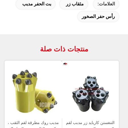
العلامات:
مثقاب زر
بت الحفر مدبب
رأس حفر الصخور
منتجات ذات صلة
التنغستن كاربايد زر مدبب لقم
مدبب روك مطرقة لقم الثقب ،