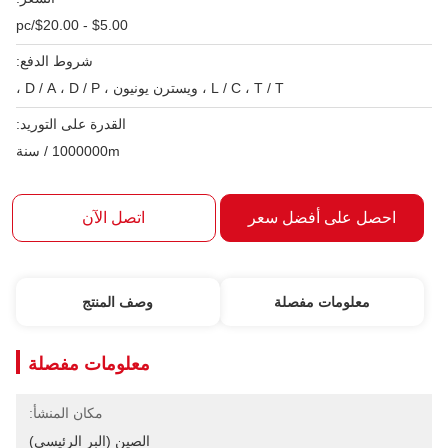
$5.00 - $20.00/pc
شروط الدفع:
L / C ، T / T ، ويسترن يونيون ، D / A ، D / P ،
القدرة على التوريد:
1000000m / سنة
احصل على أفضل سعر
اتصل الآن
معلومات مفصلة
وصف المنتج
معلومات مفصلة
مكان المنشأ:
الصين (البر الرئيسي)