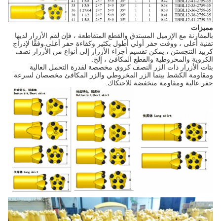
مميزات
بالمقارنة مع الإزميل المستدق والقطع المتقاطعة ، فإن لقم الأزرار لديها
تقنية أعلى ، ووقت حفر أولي أطول بكثير وكفاءة حفر أعلى.وفقًا لإدراج
كربيد التنجستن ، يمكن تقسيم أجزاء الأزرار إلى أنواع من الأزرار نصف
الكروية والمخروطية والقطع المكافئ ، إلخ.
بتات الأزرار ذات الزر النصف كروي مخصصة لقدرة التحمل العالية
ومقاومة الكشط بينما الزر المخروطي والزر المكافئ مخصصان لسرعة
حفر عالية ومقاومة منخفضة للاحتكاك.