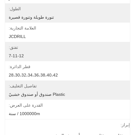
الطول:
تنورة طويلة وتنورة قصيرة
العلامة التجارية:
JCDRILL
تفتق:
7-11-12
قطر الدائرة:
28،30،32،34،36،38،40،42
تفاصيل التغليف:
Plastic صندوق أو صندوق خشبيّ
القدرة على العرض:
1000000m / سنة
إبراز: