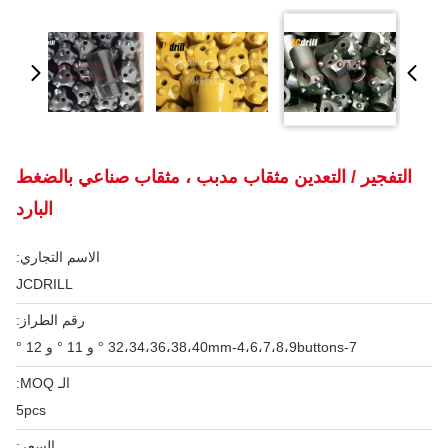
التفجير / التعدين مثقاب مدبب ، مثقاب صناعي بالضغط
البارد
الاسم التجاري:
JCDRILL
رقم الطراز:
32،34،36،38،40mm-4،6،7،8،9buttons-7 ° و 11 ° و 12 °
الـ MOQ:
5pcs
السعر: