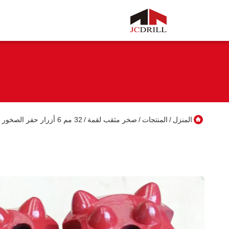
المنزل
المنتجات
صخر مثقب لقمة
32 مم 6 أزرار حفر الصخور بت كربيد التنجستن المواد للتعدين / التفجير
/
/
/