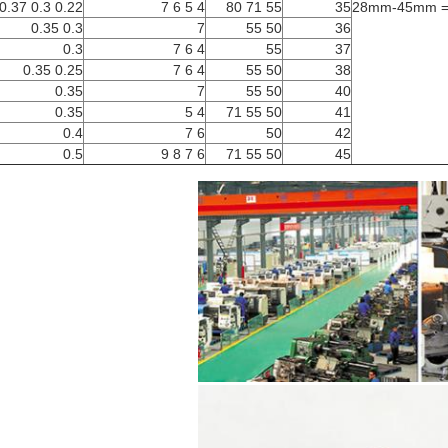
0.22 0.3 0.37
4 5 6 7
55 71 80
35
0.3 0.35
7
50 55
36
0.3
4 6 7
55
37
0.25 0.35
4 6 7
50 55
38
0.35
7
50 55
40
0.35
4 5
50 55 71
41
0.4
6 7
50
42
0.5
6 7 8 9
50 55 71
45