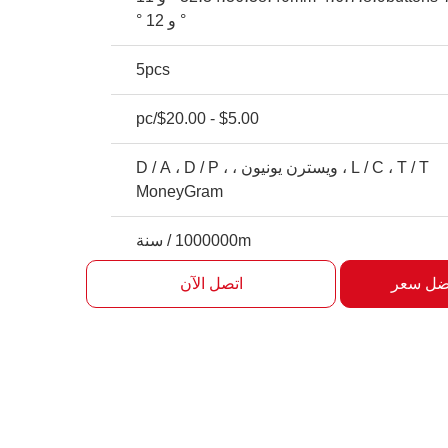
° و 12 °
5pcs
$5.00 - $20.00/pc
L / C ، T / T ، ويسترن يونيون ، D / A ، D / P ،
MoneyGram
1000000m / سنة
ضل سعر
اتصل الآن