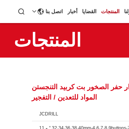
نا
المنتجات
القضايا
أخبار
اتصل بنا
المنتجات
 6 أزرار حفر الصخور بت كربيد التنجستن
المواد للتعدين / التفجير
JCDRILL
32،34،36،38،40mm-4،6،7،8،9buttons-7 ° و 11