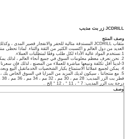
زر بت مدبب
JCDRILL
وصف المنتج
مثقاب JCDRILL المستدقة مثالية للحفر والانفجار قصير المد
العديد من دول العالم و اكتسبت الكثير من الثقة والثناء. لماذا تحظى منتج
1.نستخدم المواد عالية الأداء لكل طلب وفقًا لمتطلبات العملاء.
2. نحن نعرف معظم معلومات السوق في جميع أنحاء العالم ، لذلك يمكننا أن نوصي العملاء بالمنتج الأنسب.
3-لدينا أقل تكلفة ونبيعها مباشرة للعملاء من المصنع ، لذلك فإن سعرنا هو أكبر ميزة في السوق الصينية.
4. يمكن لجميع عملائنا الاستمتاع بكبار الشخصيات
الخدمات
قبل البيع وبعده
5. مع منتجاتنا ، سيكون لديك المزيد من المزايا في السوق الخاص بك ، لذلك
قطر بت الزر المدبب: 28 مم ، 30 مم ، 32 مم ، 34 مم ، 36 مم ، 38 مم ، 40 مم إلخ.
درجة بت الزر المدبب: 7 ° ، 11 ° ، 12 ° إلخ ..
وصف