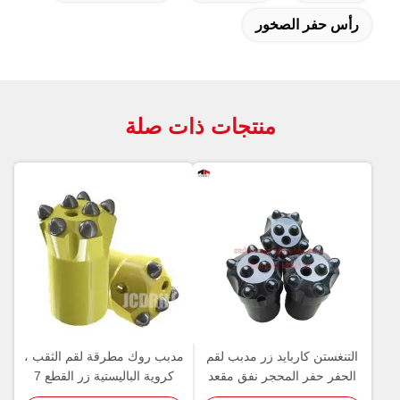
رأس حفر الصخور
منتجات ذات صلة
التنغستن كاربايد زر مدبب لقم
مدبب روك مطرقة لقم الثقب ،
الحفر حفر المحجر نفق مقعد
كروية الباليستية زر القطع 7
درجة