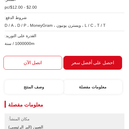
$2.00 - $12.00/pc
شروط الدفع:
L / C ، T / T ، ويسترن يونيون ، D / A ، D / P ، MoneyGram
القدرة على التوريد:
1000000m / سنة
احصل على أفضل سعر
اتصل الآن
معلومات مفصلة
وصف المنتج
معلومات مفصلة
مكان المنشأ:
الصين (البر الرئيسي)