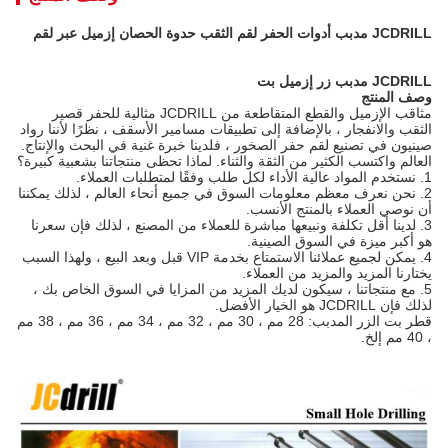
JCDRILL مدبب أدوات الحفر لقم الثقب حدوة الحصان إزميل عبر لقم
JCDRILL مدبب زر إزميل بت
وصف المنتج
مثاقب الإزميل والقطع المتقاطعة من JCDRILL مثالية للحفر قصير
الثقب والانفجار ، بالإضافة إلى تطبيقات مسامير الأسقف ، نظرًا لأننا رواد
صينيون في تصنيع لقم حفر الصخور ، فلدينا خبرة غنية في البحث والإنتاج.
العالم واكتسب الكثير من الثقة والثناء. لماذا تحظى منتجاتنا بشعبية كبيرة؟
1. نستخدم المواد عالية الأداء لكل طلب وفقًا لمتطلبات العملاء.
2. نحن نعرف معظم معلومات السوق في جميع أنحاء العالم ، لذلك يمكننا
أن نوصي العملاء بالمنتج الأنسب.
3. لدينا أقل تكلفة ونبيعها مباشرة للعملاء من المصنع ، لذلك فإن سعرنا
هو أكبر ميزة في السوق الصينية.
4. يمكن لجميع عملائنا الاستمتاع بخدمة VIP قبل وبعد البيع ، ولهذا السبب
يختارنا المزيد والمزيد من العملاء.
5. مع منتجاتنا ، سيكون لديك المزيد من المزايا في السوق الخاص بك ،
لذلك فإن JCDRILL هو الخيار الأفضل.
قطر بت الزر المدبب: 28 مم ، 30 مم ، 32 مم ، 34 مم ، 36 مم ، 38 مم
، 40 مم إلخ.