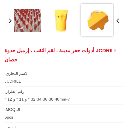
JCDRILL أدوات حفر مدببة ، لقم الثقب ، إزميل حدوة
حصان
الاسم التجاري:
JCDRILL
رقم الطراز:
32،34،36،38،40mm-7 ° و 11 ° و 12 °
الـ MOQ:
5pcs
السعر: