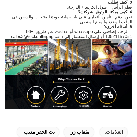
3. كيف تطلب
قطر الرأس + طول الكربيد + الدرجة.
4. كيف يمكننا الوثوق بشركتك؟
نحن ندعم التأمين التجاري علي بابا.حماية جودة المنتجات والشحن في
الوقت المحدد والمبلغ المغطى.
5. أسئلة أخرى؟
الرجاء إضافتي على whatsapp أو wechat عن طريق: +86
13521157051 أو إرسال استفسار إلى sales3@rockdrillingrig.com.
العلامات:
مثقاب زر
بت الحفر مدبب