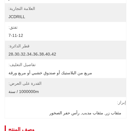
العلامة التجارية:
JCDRILL
تفتق:
7-11-12
قطر الدائرة:
28،30،32،34،36،38،40،42
تفاصيل التغليف:
مربع من البلاستيك أو صندوق خشبي أو مربع ورقة
القدرة على العرض:
1000000m / سنة
إبراز:
مثقاب زر
, 
مثقاب مدبب
, 
رأس حفر الصخور
وصف المنتج