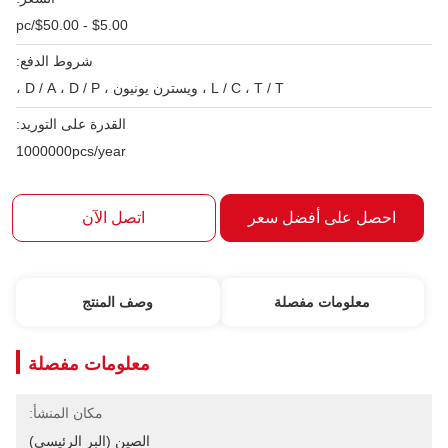
$5.00 - $50.00/pc
شروط الدفع:
L / C ، T / T ، ويسترن يونيون ، D / A ، D / P ،
القدرة على التوريد:
1000000pcs/year
احصل على أفضل سعر
اتصل الآن
معلومات مفصلة
وصف المنتج
معلومات مفصلة
مكان المنشأ:
الصين (البر الرئيسي)