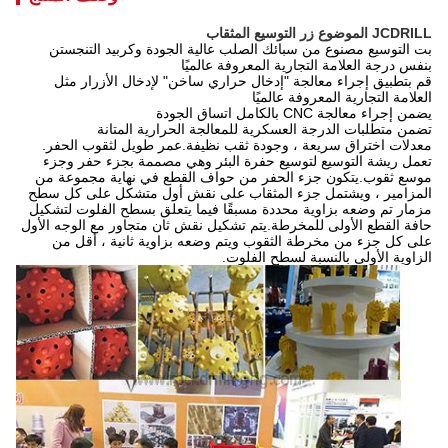
JCDRILL الموضوع زر التوسيع المثقاب
بت التوسيع
مصنوع من سبائك الصلب عالية الجودة وكربيد التنجستن
بنفس درجة العلامة التجارية المعروفة عالميًا
قم بتطبيق إجراء معالجة "إدخال حراري ساخن" لإدخال الأزرار مثل
العلامة التجارية المعروفة عالميًا
يضمن إجراء معالجة CNC بالكامل اتساق الجودة
تضمن متطلبات الدرجة العسكرية للمعالجة الحرارية المتانة
معدلات اختراق سريعة ، وجودة ثقب نظيفة.عمر طويل لثقوب الحفر.
تعمل ريشة التوسيع لتوسيع حفرة البئر وهي مصممة بجزء حفر وجزء
موسع ثقوب.يتكون جزء الحفر من حواف القطع في نهاية مجموعة من
المزامير ، ويشتمل جزء المثقاب على نقش أول متشكل على كل سطح
مزمار تم وضعه بزاوية محددة مسبقًا فيما يتعلق بسطح الفلوت لتشكيل
حافة القطع الأولى للمخرطة.يتم تشكيل نقش ثان متجاور مع الوجه الأول
على كل جزء من مخرطة الثقوب ويتم وضعه بزاوية ثانية ، أقل من
الزاوية الأولى بالنسبة لسطح الفلوت.