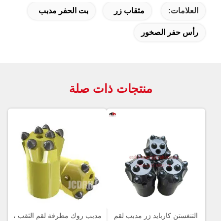
العلامات:
مثقاب زر
بت الحفر مدبب
رأس حفر الصخور
منتجات ذات صلة
التنغستن كاربايد زر مدبب لقم
مدبب روك مطرقة لقم الثقب ،