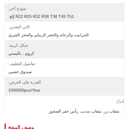
نموذج آخر:
R22 R25 R32 R38 T38 T45 T51 إلخ.
كائن التعدين:
الجرانيت والرخام والحجر الرملي والحجر الجيري
شكل كربيد:
كروي ، باليستي
تفاصيل التغليف:
صندوق خشبي
القدرة على العرض:
1000000pcs/year
إبراز:
مثقاب زر
, 
مثقاب مدبب
, 
رأس حفر الصخور
وصف المنتج